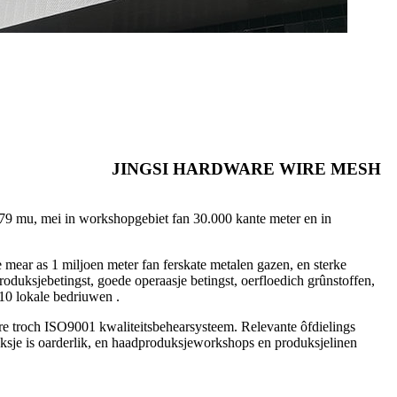
JINGSI HARDWARE WIRE MESH
an 79 mu, mei in workshopgebiet fan 30.000 kante meter en in
je mear as 1 miljoen meter fan ferskate metalen gazen, en sterke
produksjebetingst, goede operaasje betingst, oerfloedich grûnstoffen,
10 lokale bedriuwen .
arre troch ISO9001 kwaliteitsbehearsysteem. Relevante ôfdielings
ksje is oarderlik, en haadproduksjeworkshops en produksjelinen