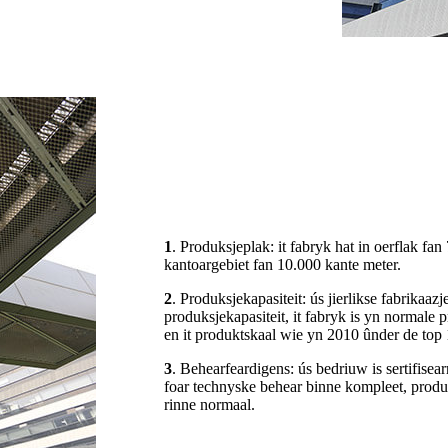
1
. Produksjeplak: it fabryk hat in oerflak f
kantoargebiet fan 10.000 kante meter.
2
. Produksjekapasiteit: ús jierlikse fabrikaaz
produksjekapasiteit, it fabryk is yn normale 
en it produktskaal wie yn 2010 ûnder de top 
3
. Behearfeardigens: ús bedriuw is sertifise
foar technyske behear binne kompleet, produ
rinne normaal.