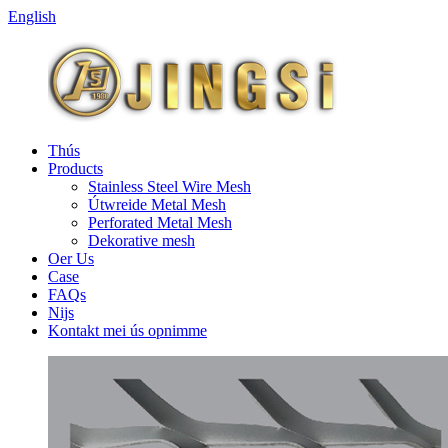
English
Thús
Products
Stainless Steel Wire Mesh
Útwreide Metal Mesh
Perforated Metal Mesh
Dekorative mesh
Oer Us
Case
FAQs
Nijs
Kontakt mei ús opnimme