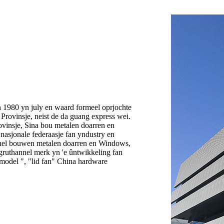
 1980 yn july en waard formeel oprjochte
Provinsje, neist de da guang express wei.
rovinsje, Sina bou metalen doarren en
asjonale federaasje fan yndustry en
nel bouwen metalen doarren en Windows,
gruthannel merk yn 'e ûntwikkeling fan
model ", "lid fan" China hardware