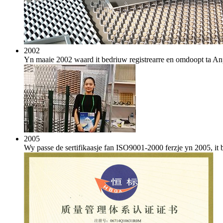
2002
Yn maaie 2002 waard it bedriuw registrearre en omdoopt ta A
2005
Wy passe de sertifikaasje fan ISO9001-2000 ferzje yn 2005, it 