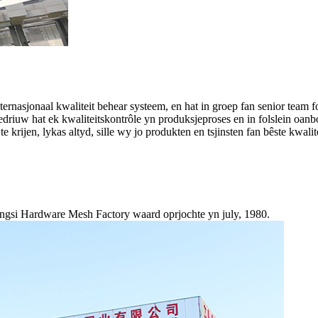
ernasjonaal kwaliteit behear systeem, en hat in groep fan senior team 
bedriuw hat ek kwaliteitskontrôle yn produksjeproses en in folslein oanb
 krijen, lykas altyd, sille wy jo produkten en tsjinsten fan bêste kwalite
ngsi Hardware Mesh Factory waard oprjochte yn july, 1980.