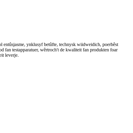
fol entûsjasme, ynklusyf betûfte, technysk wiidweidich, poerbêst
od fan testapparatuer, wêrtroch't de kwaliteit fan produkten foar
it leverje.