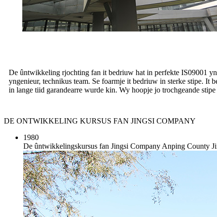
De ûntwikkeling rjochting fan it bedriuw hat in perfekte IS09001 ynt
yngenieur, technikus team. Se foarmje it bedriuw in sterke stipe. It 
in lange tiid garandearre wurde kin. Wy hoopje jo trochgeande stipe te
DE ONTWIKKELING KURSUS FAN JINGSI COMPANY
1980
De ûntwikkelingskursus fan Jingsi Company Anping County Ji