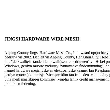
JINGSI HARDWARE WIRE MESH
Anping County Jingsi Hardware Mesh Co., Ltd. waard oprjochte yn
bedriuw yn 2002. Dat leit yn Anping County, Hengshui City, Hebei 
It is "de kwaliteit standert fan kwalifisearre bedriuwen" yn Hebei p
Windows, gerdyn muorre yndustry "ynnovative ûndernimming", de n
hannel hardware meganyske en elektroanyske keamer fan Keaphan
gerdyn muorre) kommisje "vice-presidint fan ienheden, commodity 
Sina merk maatskippij kommisje" keaplju lanlik credit management 
produkten feriening.