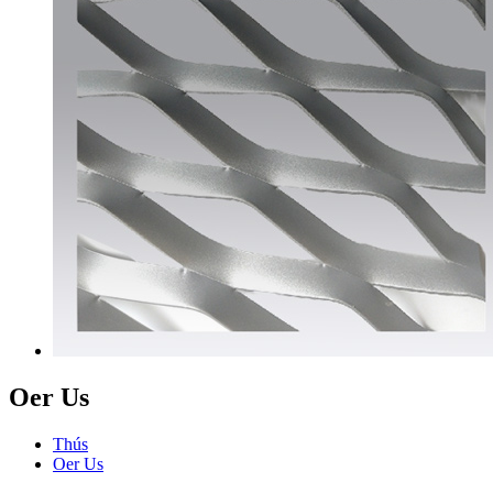
Oer Us
Thús
Oer Us