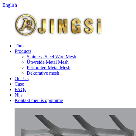
English
Thús
Products
Stainless Steel Wire Mesh
Útwreide Metal Mesh
Perforated Metal Mesh
Dekorative mesh
Oer Us
Case
FAQs
Nijs
Kontakt mei ús opnimme