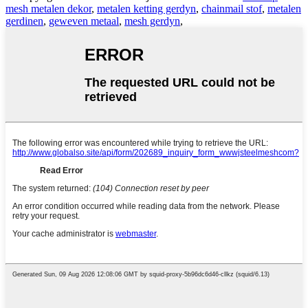
mesh metalen dekor
,
metalen ketting gerdyn
,
chainmail stof
,
metalen
gerdinen
,
geweven metaal
,
mesh gerdyn
,