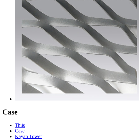
Case
Thús
Case
Kayan Tower