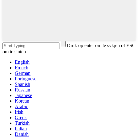
Druk op enter om te sykjen of ESC
om te sluten
English
French
German
Portuguese
Spanish
Russian
Japanese
Korean
Arabic
Irish
Greek
Turkish
Italian
Danish