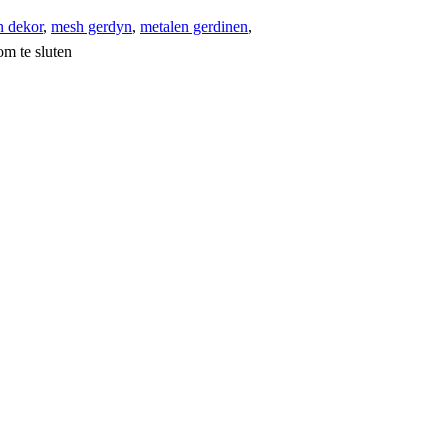
n dekor
,
mesh gerdyn
,
metalen gerdinen
,
m te sluten