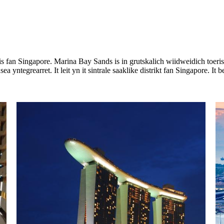
is fan Singapore. Marina Bay Sands is in grutskalich wiidweidich toeristy
 yntegrearret. It leit yn it sintrale saaklike distrikt fan Singapore. It b