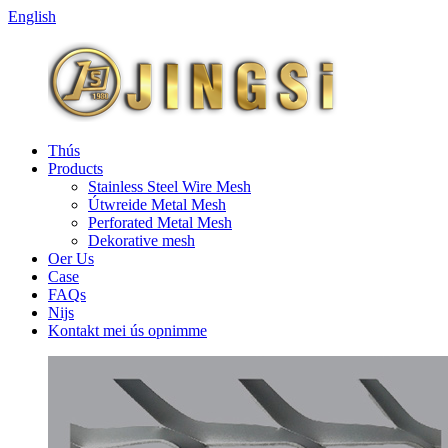
English
Thús
Products
Stainless Steel Wire Mesh
Útwreide Metal Mesh
Perforated Metal Mesh
Dekorative mesh
Oer Us
Case
FAQs
Nijs
Kontakt mei ús opnimme