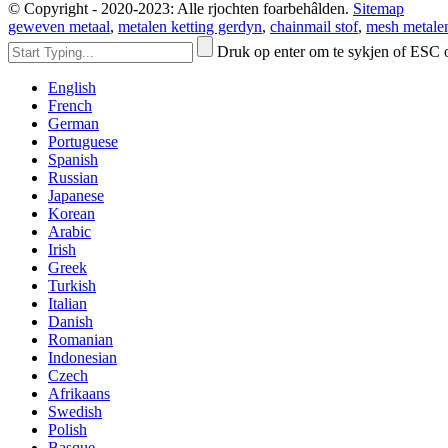
© Copyright - 2020-2023: Alle rjochten foarbehâlden.
Sitemap
geweven metaal
,
metalen ketting gerdyn
,
chainmail stof
,
mesh metale
Druk op enter om te sykjen of ESC o
English
French
German
Portuguese
Spanish
Russian
Japanese
Korean
Arabic
Irish
Greek
Turkish
Italian
Danish
Romanian
Indonesian
Czech
Afrikaans
Swedish
Polish
Basque