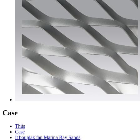
Case
Thús
Case
It bouplak fan Marina Bay Sands