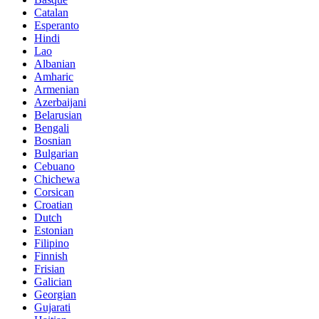
Catalan
Esperanto
Hindi
Lao
Albanian
Amharic
Armenian
Azerbaijani
Belarusian
Bengali
Bosnian
Bulgarian
Cebuano
Chichewa
Corsican
Croatian
Dutch
Estonian
Filipino
Finnish
Frisian
Galician
Georgian
Gujarati