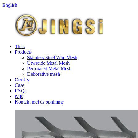
English
Thús
Products
Stainless Steel Wire Mesh
Útwreide Metal Mesh
Perforated Metal Mesh
Dekorative mesh
Oer Us
Case
FAQs
Nijs
Kontakt mei ús opnimme