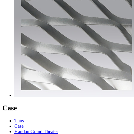
Case
Thús
Case
Handan Grand Theater