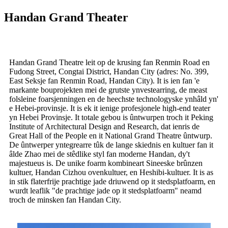
Handan Grand Theater
Handan Grand Theatre leit op de krusing fan Renmin Road en
Fudong Street, Congtai District, Handan City (adres: No. 399,
East Seksje fan Renmin Road, Handan City). It is ien fan 'e
markante bouprojekten mei de grutste ynvestearring, de meast
folsleine foarsjenningen en de heechste technologyske ynhâld yn'
e Hebei-provinsje. It is ek it ienige profesjonele high-end teater
yn Hebei Provinsje. It totale gebou is ûntwurpen troch it Peking
Institute of Architectural Design and Research, dat ienris de
Great Hall of the People en it National Grand Theatre ûntwurp.
De ûntwerper yntegrearre tûk de lange skiednis en kultuer fan it
âlde Zhao mei de stêdlike styl fan moderne Handan, dy't
majestueus is. De unike foarm kombineart Sineeske brûnzen
kultuer, Handan Cizhou ovenkultuer, en Heshibi-kultuer. It is as
in stik flaterfrije prachtige jade driuwend op it stedsplatfoarm, en
wurdt leaflik "de prachtige jade op it stedsplatfoarm" neamd
troch de minsken fan Handan City.