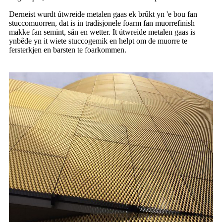
Derneist wurdt útwreide metalen gaas ek brûkt yn 'e bou fan
stuccomuorren, dat is in tradisjonele foarm fan muorrefinish
makke fan semint, sân en wetter. It útwreide metalen gaas is
ynbêde yn it wiete stuccogemik en helpt om de muorre te
fersterkjen en barsten te foarkommen.