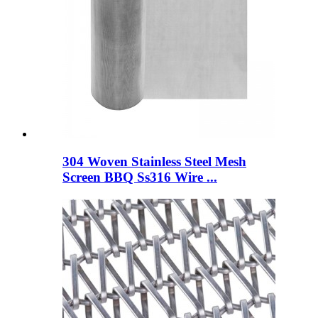
304 Woven Stainless Steel Mesh
Screen BBQ Ss316 Wire ...