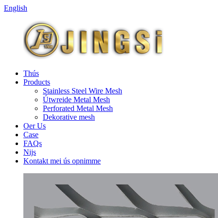
English
Thús
Products
Stainless Steel Wire Mesh
Útwreide Metal Mesh
Perforated Metal Mesh
Dekorative mesh
Oer Us
Case
FAQs
Nijs
Kontakt mei ús opnimme