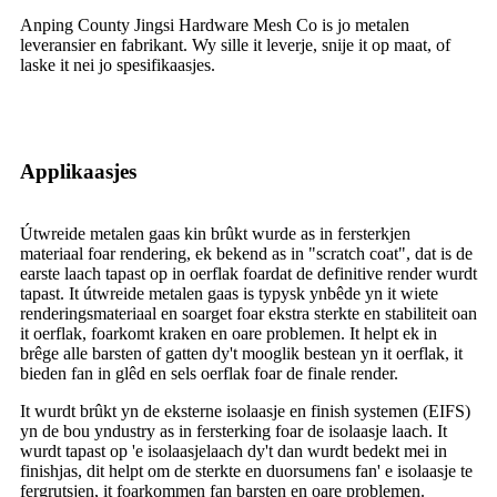
Anping County Jingsi Hardware Mesh Co is jo metalen
leveransier en fabrikant. Wy sille it leverje, snije it op maat, of
laske it nei jo spesifikaasjes.
Applikaasjes
Útwreide metalen gaas kin brûkt wurde as in fersterkjen
materiaal foar rendering, ek bekend as in "scratch coat", dat is de
earste laach tapast op in oerflak foardat de definitive render wurdt
tapast. It útwreide metalen gaas is typysk ynbêde yn it wiete
renderingsmateriaal en soarget foar ekstra sterkte en stabiliteit oan
it oerflak, foarkomt kraken en oare problemen. It helpt ek in
brêge alle barsten of gatten dy't mooglik bestean yn it oerflak, it
bieden fan in glêd en sels oerflak foar de finale render.
It wurdt brûkt yn de eksterne isolaasje en finish systemen (EIFS)
yn de bou yndustry as in fersterking foar de isolaasje laach. It
wurdt tapast op 'e isolaasjelaach dy't dan wurdt bedekt mei in
finishjas, dit helpt om de sterkte en duorsumens fan' e isolaasje te
fergrutsjen, it foarkommen fan barsten en oare problemen.