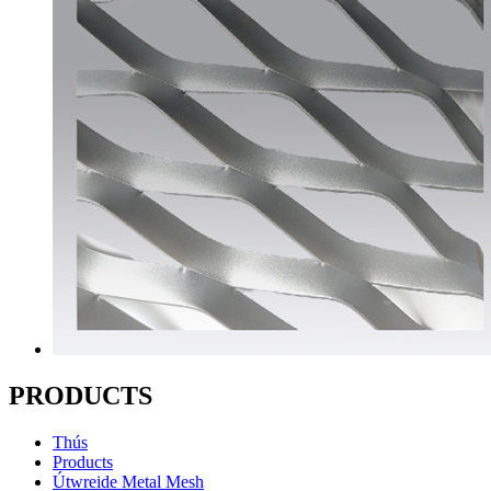
PRODUCTS
Thús
Products
Útwreide Metal Mesh