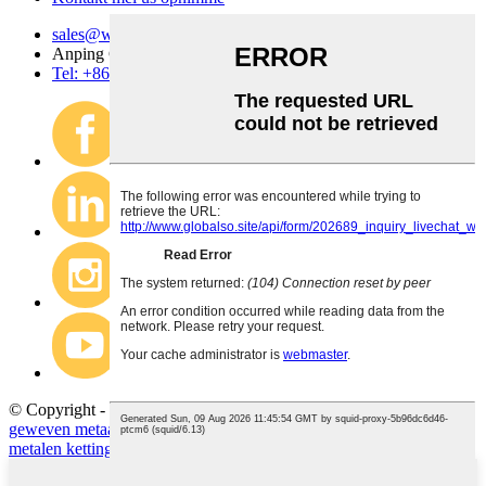
sales@wire-mesh.com.cn
Anping County Jingsi Hardware Wire Mesh Co., Ltd.
Tel: +86 318 7599 955
© Copyright - 2020-2023: Alle rjochten foarbehâlden.
Sitemap
geweven metaal
,
mesh metalen dekor
,
mesh gerdyn
,
chainmail stof
,
metalen ketting gerdyn
,
metalen gerdinen
,