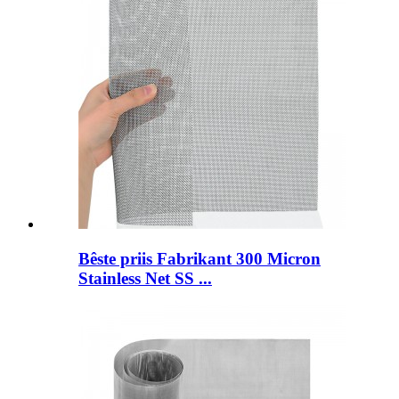
Bêste priis Fabrikant 300 Micron
Stainless Net SS ...