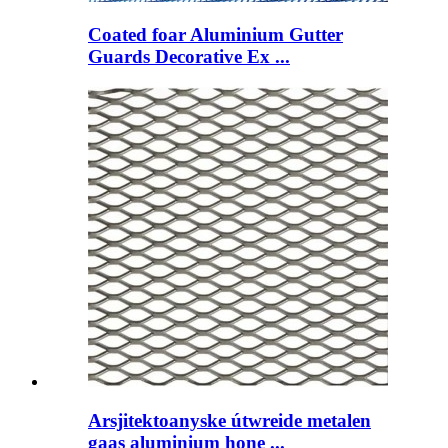
Coated foar Aluminium Gutter
Guards Decorative Ex ...
Arsjitektoanyske útwreide metalen
gaas aluminium hone ...