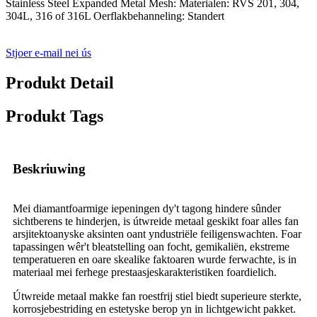
Stainless Steel Expanded Metal Mesh: Materialen: RVS 201, 304,
304L, 316 of 316L Oerflakbehanneling: Standert
Stjoer e-mail nei ús
Produkt Detail
Produkt Tags
Beskriuwing
Mei diamantfoarmige iepeningen dy't tagong hindere sûnder
sichtberens te hinderjen, is útwreide metaal geskikt foar alles fan
arsjitektoanyske aksinten oant yndustriële feiligenswachten. Foar
tapassingen wêr't bleatstelling oan focht, gemikaliën, ekstreme
temperatueren en oare skealike faktoaren wurde ferwachte, is in
materiaal mei ferhege prestaasjeskarakteristiken foardielich.
Útwreide metaal makke fan roestfrij stiel biedt superieure sterkte,
korrosjebestriding en estetyske berop yn in lichtgewicht pakket.