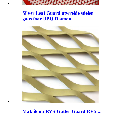
Silver Leaf Guard útwreide stielen
gaas foar BBQ Diamon ...
Maklik op RVS Gutter Guard RVS ...