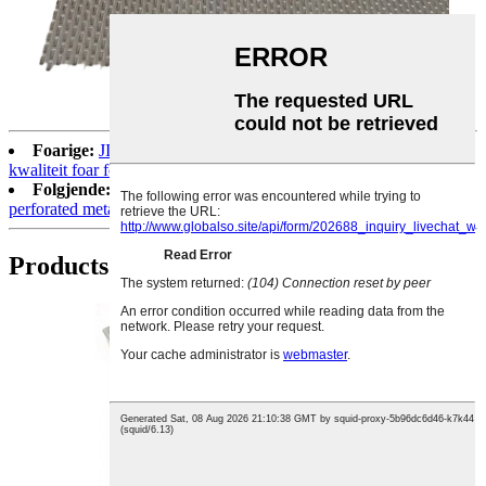
Foarige:
JINSI leveret útwreide metalen produkten fan hege
kwaliteit foar ferskate tapassingen
Folgjende:
micro perforated metalen sheet 0.1mm galvanized
perforated metalen skerm sheet
Products kategoryen