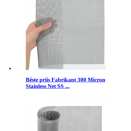
Bêste priis Fabrikant 300 Micron
Stainless Net SS ...