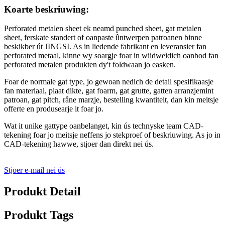
Koarte beskriuwing:
Perforated metalen sheet ek neamd punched sheet, gat metalen
sheet, ferskate standert of oanpaste ûntwerpen patroanen binne
beskikber út JINGSI. As in liedende fabrikant en leveransier fan
perforated metaal, kinne wy ​​soargje foar in wiidweidich oanbod fan
perforated metalen produkten dy't foldwaan jo easken.
Foar de normale gat type, jo gewoan nedich de detail spesifikaasje
fan materiaal, plaat dikte, gat foarm, gat grutte, gatten arranzjemint
patroan, gat pitch, râne marzje, bestelling kwantiteit, dan kin meitsje
offerte en produsearje it foar jo.
Wat it unike gattype oanbelanget, kin ús technyske team CAD-
tekening foar jo meitsje neffens jo stekproef of beskriuwing. As jo ​​​​in
CAD-tekening hawwe, stjoer dan direkt nei ús.
Stjoer e-mail nei ús
Produkt Detail
Produkt Tags