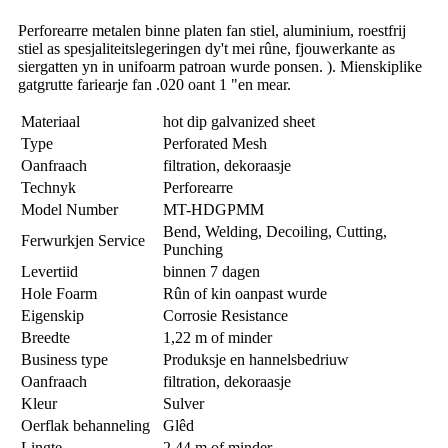
Perforearre metalen binne platen fan stiel, aluminium, roestfrij
stiel as spesjaliteitslegeringen dy't mei rûne, fjouwerkante as
siergatten yn in unifoarm patroan wurde ponsen. ). Mienskiplike
gatgrutte fariearje fan .020 oant 1 "en mear.
Materiaal
hot dip galvanized sheet
Type
Perforated Mesh
Oanfraach
filtration, dekoraasje
Technyk
Perforearre
Model Number
MT-HDGPMM
Bend, Welding, Decoiling, Cutting,
Ferwurkjen Service
Punching
Levertiid
binnen 7 dagen
Hole Foarm
Rûn of kin oanpast wurde
Eigenskip
Corrosie Resistance
Breedte
1,22 m of minder
Business type
Produksje en hannelsbedriuw
Oanfraach
filtration, dekoraasje
Kleur
Sulver
Oerflak behanneling
Glêd
Lingte
2,44 m of minder