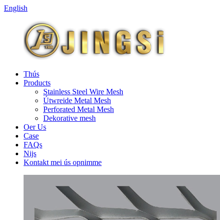
English
Thús
Products
Stainless Steel Wire Mesh
Útwreide Metal Mesh
Perforated Metal Mesh
Dekorative mesh
Oer Us
Case
FAQs
Nijs
Kontakt mei ús opnimme