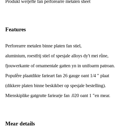
Produkt werjefte fan perforearre metalen sheet
Features
Perforearre metalen binne platen fan stiel,
aluminium, roestfrij stiel of spesjale alloys dy't mei rûne,
fjouwerkante of ornamentale gatten yn in unifoarm patroan.
Populêre plaatdikte farieart fan 26 gauge oant 1/4 ″ plaat
(dikkere platen binne beskikber op spesjale bestelling).
Mienskiplike gatgrutte fariearje fan .020 oant 1 "en mear.
Mear details