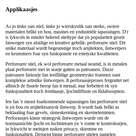
Applikaasjes
As jo ​​tinke oan stiel, tinke jo wierskynlik oan sterke, swiere
materialen brûkt yn bou, masines en yndustriële tapassingen. D'r
is lykwols in minder bekend stieltype dat yn populariteit groeit
fanwegen syn alsidige en kreative gebrûk: perforearre stiel. Dit
unike materiaal wurdt begeunstige troch arsjitekten, ûntwerpers
en keunstners foar syn funksjonele en estetyske kwaliteiten.
Perforearre stiel, ek wol perforearre metaal neamd, is in metalen
plaat perforearre mei in searje gatten as patroanen. Dizze
patroanen fariearje fan ienfâldige geometryske foarmen oant
komplekse artistike ûntwerpen. It perforaasjeproses fergruttet net
allinich de fisuele berop fan it metaal, mar ferbettert ek syn
funksjonaliteit troch fentilaasje, ljochtdiffusie en lûdabsorption.
Ien fan 'e meast foarkommende tapassingen fan perforearre stiel
is yn bou en arsjitektoanysk ûntwerp. It wurdt faak brûkt as
beklaaiïng foar gevels, sinneskerming en skermeleminten.
Perforaasjes kinne strategysk ûntworpen wurde om de
hoemannichte ljocht en luchtstream yn 'e romte te kontrolearjen,
in lykwicht te meitsjen tusken privacy, skientme en
funksjonaliteit. Derneist binne perforearre stielen panielen