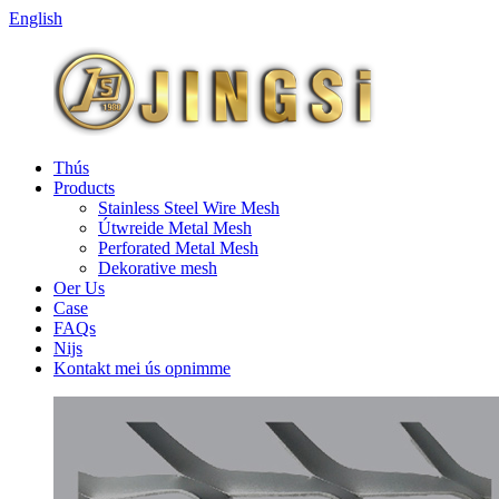
English
Thús
Products
Stainless Steel Wire Mesh
Útwreide Metal Mesh
Perforated Metal Mesh
Dekorative mesh
Oer Us
Case
FAQs
Nijs
Kontakt mei ús opnimme