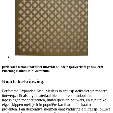
perforated metaal foar filter útwreide silinders fjouwerkant gaas skerm
Punching Round Hole Aluminium
Koarte beskriuwing:
Perforated Expanded Steel Mesh is in spultsje-wikseler yn modern
ûntwerp. Dit alsidige materiaal biedt in breed oanbod fan
tapassingen foar arsjitekten, ûntwerpers en bouwers, en syn unike
eigenskippen meitsje it in populêre kar foar in ferskaat oan
projekten. Fan dekorative skermen oant yndustriële filtraasje, bliuwt