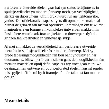
Perforearre útwreide stielen gaas hat syn status fertsjinne as in
spultsje-wikseler yn modern ûntwerp troch syn veelzijdigheid,
sterkte en duorsumens. Oft it brûkt wurdt yn arsjitektoanyske,
yndustriële of dekorative tapassingen, dit opmerklike materiaal
bliuwt de grinzen fan metaal opdrukke. It fermogen om te wurde
manipulearre en foarme yn komplekse ûntwerpen makket it in
ûnskatbere wearde ark foar arsjitekten en ûntwerpers dy't de
grinzen fan kreativiteit en ynnovaasje sykje.
Al mei al makket de veelzijdigheid fan perforearre útwreide
metaal it in spultsje-wikseler foar modern ûntwerp. Mei syn
brede tapassingsmooglikheden fan bou oant yndustry en har
duorsumens, bliuwt perforearre stielen gaas de mooglikheden fan
metalen materialen opnij definiearje. As wy trochgean te triuwe
de grinzen fan ûntwerp en bou, perforated stielen gaas sil sûnder
mis spylje in fitale rol by it foarmjen fan de takomst fan moderne
design.
Mear details