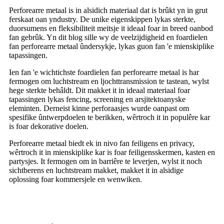
Perforearre metaal is in alsidich materiaal dat is brûkt yn in grut
ferskaat oan yndustry. De unike eigenskippen lykas sterkte,
duorsumens en fleksibiliteit meitsje it ideaal foar in breed oanbod
fan gebrûk. Yn dit blog sille wy de veelzijdigheid en foardielen
fan perforearre metaal ûndersykje, lykas guon fan 'e mienskiplike
tapassingen.
Ien fan 'e wichtichste foardielen fan perforearre metaal is har
fermogen om luchtstream en ljochttransmission te tastean, wylst
hege sterkte behâldt. Dit makket it in ideaal materiaal foar
tapassingen lykas fencing, screening en arsjitektoanyske
eleminten. Derneist kinne perforaasjes wurde oanpast om
spesifike ûntwerpdoelen te berikken, wêrtroch it in populêre kar
is foar dekorative doelen.
Perforearre metaal biedt ek in nivo fan feiligens en privacy,
wêrtroch it in mienskiplike kar is foar feiligensskermen, kasten en
partysjes. It fermogen om in barriêre te leverjen, wylst it noch
sichtberens en luchtstream makket, makket it in alsidige
oplossing foar kommersjele en wenwiken.