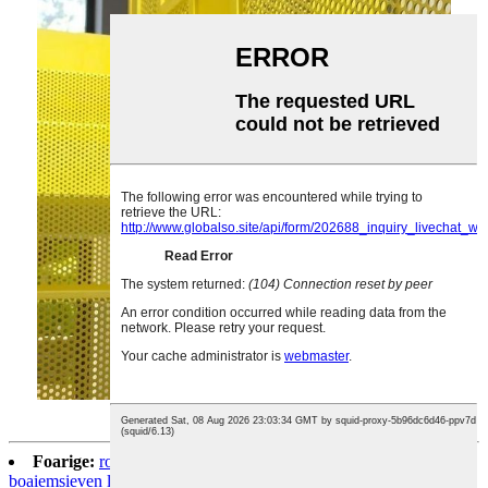
Foarige:
roestfrij stiel standert foar laboratoarium testen fan
boaiemsieven laboratoariumtestsief 400mm roestfrij stiel