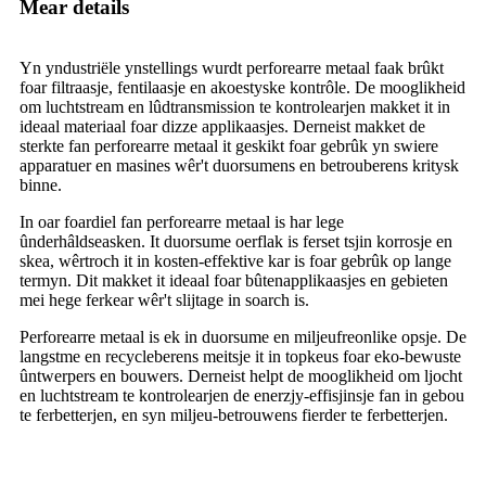
Mear details
Yn yndustriële ynstellings wurdt perforearre metaal faak brûkt
foar filtraasje, fentilaasje en akoestyske kontrôle. De mooglikheid
om luchtstream en lûdtransmission te kontrolearjen makket it in
ideaal materiaal foar dizze applikaasjes. Derneist makket de
sterkte fan perforearre metaal it geskikt foar gebrûk yn swiere
apparatuer en masines wêr't duorsumens en betrouberens kritysk
binne.
In oar foardiel fan perforearre metaal is har lege
ûnderhâldseasken. It duorsume oerflak is ferset tsjin korrosje en
skea, wêrtroch it in kosten-effektive kar is foar gebrûk op lange
termyn. Dit makket it ideaal foar bûtenapplikaasjes en gebieten
mei hege ferkear wêr't slijtage in soarch is.
Perforearre metaal is ek in duorsume en miljeufreonlike opsje. De
langstme en recycleberens meitsje it in topkeus foar eko-bewuste
ûntwerpers en bouwers. Derneist helpt de mooglikheid om ljocht
en luchtstream te kontrolearjen de enerzjy-effisjinsje fan in gebou
te ferbetterjen, en syn miljeu-betrouwens fierder te ferbetterjen.