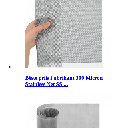
Bêste priis Fabrikant 300 Micron
Stainless Net SS ...