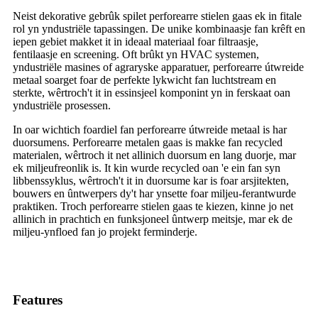
Neist dekorative gebrûk spilet perforearre stielen gaas ek in fitale
rol yn yndustriële tapassingen. De unike kombinaasje fan krêft en
iepen gebiet makket it in ideaal materiaal foar filtraasje,
fentilaasje en screening. Oft brûkt yn HVAC systemen,
yndustriële masines of agraryske apparatuer, perforearre útwreide
metaal soarget foar de perfekte lykwicht fan luchtstream en
sterkte, wêrtroch't it in essinsjeel komponint yn in ferskaat oan
yndustriële prosessen.
In oar wichtich foardiel fan perforearre útwreide metaal is har
duorsumens. Perforearre metalen gaas is makke fan recycled
materialen, wêrtroch it net allinich duorsum en lang duorje, mar
ek miljeufreonlik is. It kin wurde recycled oan 'e ein fan syn
libbenssyklus, wêrtroch't it in duorsume kar is foar arsjitekten,
bouwers en ûntwerpers dy't har ynsette foar miljeu-ferantwurde
praktiken. Troch perforearre stielen gaas te kiezen, kinne jo net
allinich in prachtich en funksjoneel ûntwerp meitsje, mar ek de
miljeu-ynfloed fan jo projekt ferminderje.
Features