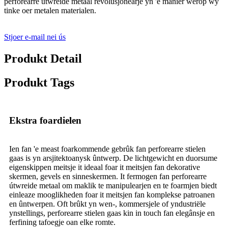
perforearre útwreide metaal revolúsjonearje yn 'e manier wêrop wy
tinke oer metalen materialen.
Stjoer e-mail nei ús
Produkt Detail
Produkt Tags
Ekstra foardielen
Ien fan 'e meast foarkommende gebrûk fan perforearre stielen
gaas is yn arsjitektoanysk ûntwerp. De lichtgewicht en duorsume
eigenskippen meitsje it ideaal foar it meitsjen fan dekorative
skermen, gevels en sinneskermen. It fermogen fan perforearre
útwreide metaal om maklik te manipulearjen en te foarmjen biedt
einleaze mooglikheden foar it meitsjen fan komplekse patroanen
en ûntwerpen. Oft brûkt yn wen-, kommersjele of yndustriële
ynstellings, perforearre stielen gaas kin in touch fan elegânsje en
ferfining tafoegje oan elke romte.