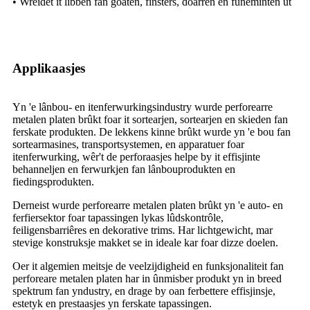
• Wreidet it libben fan goaten, finsters, doarren en fûneminten út
Applikaasjes
Yn 'e lânbou- en itenferwurkingsindustry wurde perforearre
metalen platen brûkt foar it sortearjen, sortearjen en skieden fan
ferskate produkten. De lekkens kinne brûkt wurde yn 'e bou fan
sortearmasines, transportsystemen, en apparatuer foar
itenferwurking, wêr't de perforaasjes helpe by it effisjinte
behanneljen en ferwurkjen fan lânbouprodukten en
fiedingsprodukten.
Derneist wurde perforearre metalen platen brûkt yn 'e auto- en
ferfiersektor foar tapassingen lykas lûdskontrôle,
feiligensbarriêres en dekorative trims. Har lichtgewicht, mar
stevige konstruksje makket se in ideale kar foar dizze doelen.
Oer it algemien meitsje de veelzijdigheid en funksjonaliteit fan
perforeare metalen platen har in ûnmisber produkt yn in breed
spektrum fan yndustry, en drage by oan ferbettere effisjinsje,
estetyk en prestaasjes yn ferskate tapassingen.