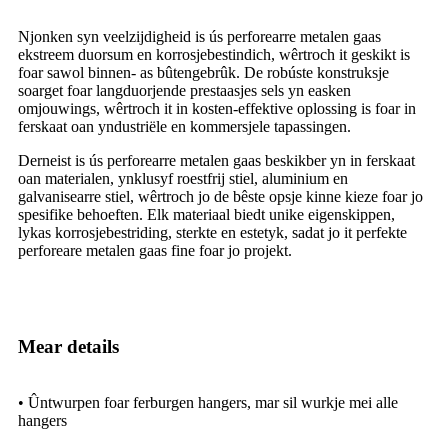
Njonken syn veelzijdigheid is ús perforearre metalen gaas
ekstreem duorsum en korrosjebestindich, wêrtroch it geskikt is
foar sawol binnen- as bûtengebrûk. De robúste konstruksje
soarget foar langduorjende prestaasjes sels yn easken
omjouwings, wêrtroch it in kosten-effektive oplossing is foar in
ferskaat oan yndustriële en kommersjele tapassingen.
Derneist is ús perforearre metalen gaas beskikber yn in ferskaat
oan materialen, ynklusyf roestfrij stiel, aluminium en
galvanisearre stiel, wêrtroch jo de bêste opsje kinne kieze foar jo
spesifike behoeften. Elk materiaal biedt unike eigenskippen,
lykas korrosjebestriding, sterkte en estetyk, sadat jo it perfekte
perforeare metalen gaas fine foar jo projekt.
Mear details
• Ûntwurpen foar ferburgen hangers, mar sil wurkje mei alle
hangers