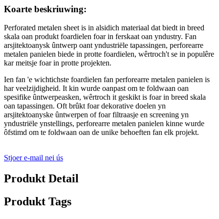
Koarte beskriuwing:
Perforated metalen sheet is in alsidich materiaal dat biedt in breed
skala oan produkt foardielen foar in ferskaat oan yndustry. Fan
arsjitektoanysk ûntwerp oant yndustriële tapassingen, perforearre
metalen panielen biede in protte foardielen, wêrtroch't se in populêre
kar meitsje foar in protte projekten.
Ien fan 'e wichtichste foardielen fan perforearre metalen panielen is
har veelzijdigheid. It kin wurde oanpast om te foldwaan oan
spesifike ûntwerpeasken, wêrtroch it geskikt is foar in breed skala
oan tapassingen. Oft brûkt foar dekorative doelen yn
arsjitektoanyske ûntwerpen of foar filtraasje en screening yn
yndustriële ynstellings, perforearre metalen panielen kinne wurde
ôfstimd om te foldwaan oan de unike behoeften fan elk projekt.
Stjoer e-mail nei ús
Produkt Detail
Produkt Tags