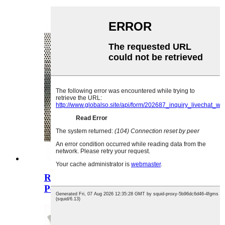
Round Hole Grutte 0.2 mm
Perforated Metal Top sel ...