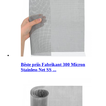
Bêste priis Fabrikant 300 Micron
Stainless Net SS ...