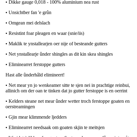
• Dikke gauge 0,018 - 100% aluminium nea rust
• Unsichtber fan 'e grûn
• Omgean mei delslach
• Resistint foar pleagen en waar (snie/iis)
• Maklik te ynstallearjen oer nije of besteande gutters
• Net ynstallearje ûnder shingles as dit kin skea shingles
• Eliminearret ferstoppe gutters
Hast alle ûnderhâld elimineert!
• Net mear yn jo wenkeamer sitte te sjen nei in prachtige reinbui,
allinich om der oan te tinken dat jo gutter ferstoppe is en oerrint
• Kelders steane net mear ûnder wetter troch ferstoppe goaten en
oerstreamingen
• Gjin mear klimmende ljedders
• Eliminearret needsaak om goaten skjin te meitsjen