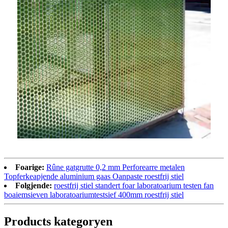
Foarige:
Rûne gatgrutte 0,2 mm Perforearre metalen
Topferkeapjende aluminium gaas Oanpaste roestfrij stiel
Folgjende:
roestfrij stiel standert foar laboratoarium testen fan
boaiemsieven laboratoariumtestsief 400mm roestfrij stiel
Products kategoryen