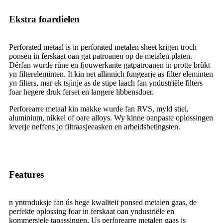
Ekstra foardielen
Perforated metaal is in perforated metalen sheet krigen troch
ponsen in ferskaat oan gat patroanen op de metalen platen.
Dêrfan wurde rûne en fjouwerkante gatpatroanen in protte brûkt
yn filtereleminten. It kin net allinnich fungearje as filter eleminten
yn filters, mar ek tsjinje as de stipe laach fan yndustriële filters
foar hegere druk ferset en langere libbensdoer.
Perforearre metaal kin makke wurde fan RVS, myld stiel,
aluminium, nikkel of oare alloys. Wy kinne oanpaste oplossingen
leverje neffens jo filtraasjeeasken en arbeidsbetingsten.
Features
n yntroduksje fan ús hege kwaliteit ponsed metalen gaas, de
perfekte oplossing foar in ferskaat oan yndustriële en
kommersjele tapassingen. Us perforearre metalen gaas is