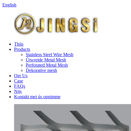
English
Thús
Products
Stainless Steel Wire Mesh
Útwreide Metal Mesh
Perforated Metal Mesh
Dekorative mesh
Oer Us
Case
FAQs
Nijs
Kontakt mei ús opnimme