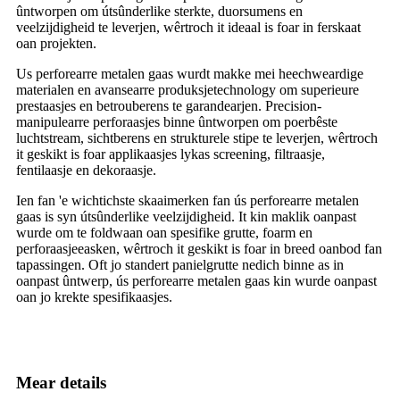
ûntworpen om útsûnderlike sterkte, duorsumens en
veelzijdigheid te leverjen, wêrtroch it ideaal is foar in ferskaat
oan projekten.
Us perforearre metalen gaas wurdt makke mei heechweardige
materialen en avansearre produksjetechnology om superieure
prestaasjes en betrouberens te garandearjen. Precision-
manipulearre perforaasjes binne ûntworpen om poerbêste
luchtstream, sichtberens en strukturele stipe te leverjen, wêrtroch
it geskikt is foar applikaasjes lykas screening, filtraasje,
fentilaasje en dekoraasje.
Ien fan 'e wichtichste skaaimerken fan ús perforearre metalen
gaas is syn útsûnderlike veelzijdigheid. It kin maklik oanpast
wurde om te foldwaan oan spesifike grutte, foarm en
perforaasjeeasken, wêrtroch it geskikt is foar in breed oanbod fan
tapassingen. Oft jo standert panielgrutte nedich binne as in
oanpast ûntwerp, ús perforearre metalen gaas kin wurde oanpast
oan jo krekte spesifikaasjes.
Mear details