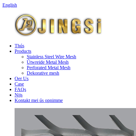
English
Thús
Products
Stainless Steel Wire Mesh
Útwreide Metal Mesh
Perforated Metal Mesh
Dekorative mesh
Oer Us
Case
FAQs
Nijs
Kontakt mei ús opnimme