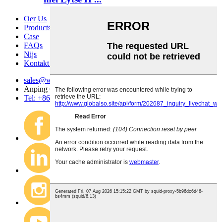
Oer Us
Products
Case
FAQs
Nijs
Kontakt mei ús opnimme
sales@wire-mesh.com.cn
Anping County Jingsi Hardware Wire Mesh Co., Ltd.
Tel: +86 318 7599 955