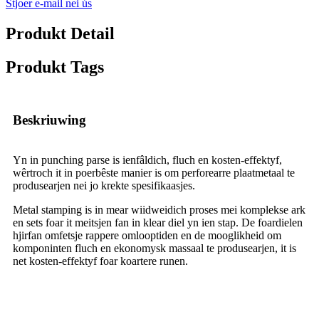
Stjoer e-mail nei ús
Produkt Detail
Produkt Tags
Beskriuwing
Yn in punching parse is ienfâldich, fluch en kosten-effektyf,
wêrtroch it in poerbêste manier is om perforearre plaatmetaal te
produsearjen nei jo krekte spesifikaasjes.
Metal stamping is in mear wiidweidich proses mei komplekse ark
en sets foar it meitsjen fan in klear diel yn ien stap. De foardielen
hjirfan omfetsje rappere omlooptiden en de mooglikheid om
komponinten fluch en ekonomysk massaal te produsearjen, it is
net kosten-effektyf foar koartere runen.