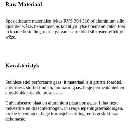
Raw Materiaal
Spesjalisearre materialen lykas RVS 304 316 of aluminium sille
djoerder wêze, benammen as kocht yn lytse hoemannichten foar
in koarte bestelling, mar it galvanisearre blêd sil kosten-effektyf
wêze.
Karakteristyk
Stainless stiel perforearre gaas: it materiaal is it grutste foardiel,
anty-roest, stofbestindich, unifoarm gaas, hege permeabiliteit en
anty-blokkearjende prestaasjes.
Galvanisearre plaat en aluminium plaat ponsgaas: It hat hege
treksterkte en draachfermogen, in searje iepeningsferhâldingen,
krekte iepeningen, hege korrosjebestriding, en is geskikt foar
dekoraasje.