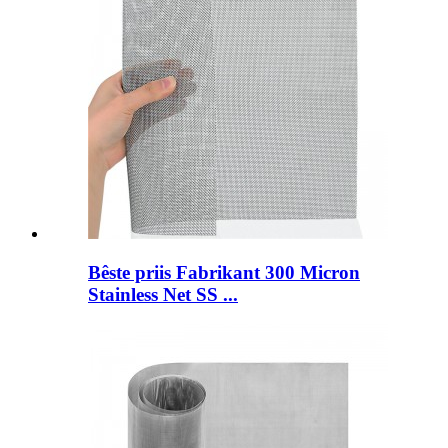
Bêste priis Fabrikant 300 Micron
Stainless Net SS ...