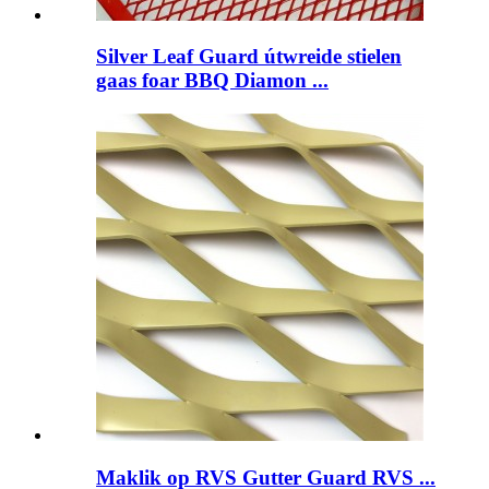
Silver Leaf Guard útwreide stielen
gaas foar BBQ Diamon ...
Maklik op RVS Gutter Guard RVS ...