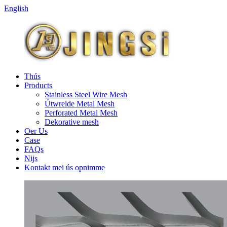
English
Thús
Products
Stainless Steel Wire Mesh
Útwreide Metal Mesh
Perforated Metal Mesh
Dekorative mesh
Oer Us
Case
FAQs
Nijs
Kontakt mei ús opnimme