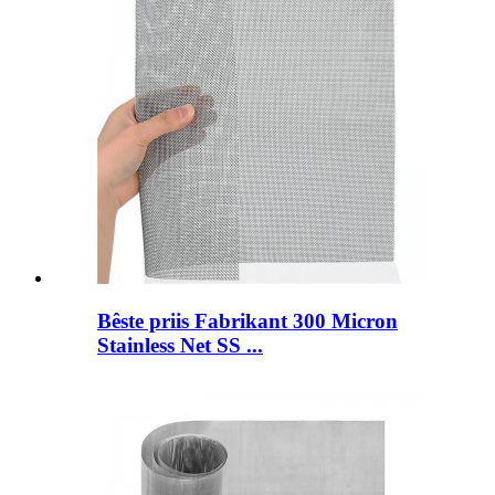
Bêste priis Fabrikant 300 Micron
Stainless Net SS ...