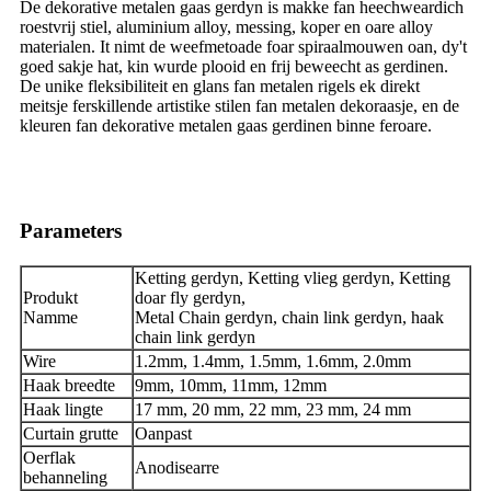
De dekorative metalen gaas gerdyn is makke fan heechweardich
roestvrij stiel, aluminium alloy, messing, koper en oare alloy
materialen. It nimt de weefmetoade foar spiraalmouwen oan, dy't
goed sakje hat, kin wurde plooid en frij beweecht as gerdinen.
De unike fleksibiliteit en glans fan metalen rigels ek direkt
meitsje ferskillende artistike stilen fan metalen dekoraasje, en de
kleuren fan dekorative metalen gaas gerdinen binne feroare.
Parameters
Ketting gerdyn, Ketting vlieg gerdyn, Ketting
Produkt
doar fly gerdyn,
Namme
Metal Chain gerdyn, chain link gerdyn, haak
chain link gerdyn
Wire
1.2mm, 1.4mm, 1.5mm, 1.6mm, 2.0mm
Haak breedte
9mm, 10mm, 11mm, 12mm
Haak lingte
17 mm, 20 mm, 22 mm, 23 mm, 24 mm
Curtain grutte
Oanpast
Oerflak
Anodisearre
behanneling