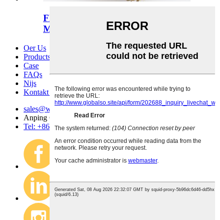
Fleksibele Wire Mesh Mesh Curtain
Metal Coil Drap ...
Oer Us
Products
Case
FAQs
Nijs
Kontakt mei ús opnimme
sales@wire-mesh.com.cn
Anping County Jingsi Hardware Wire Mesh Co., Ltd.
Tel: +86 318 7599 955