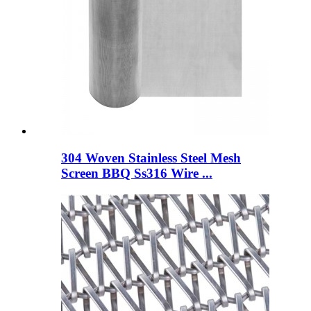
304 Woven Stainless Steel Mesh
Screen BBQ Ss316 Wire ...