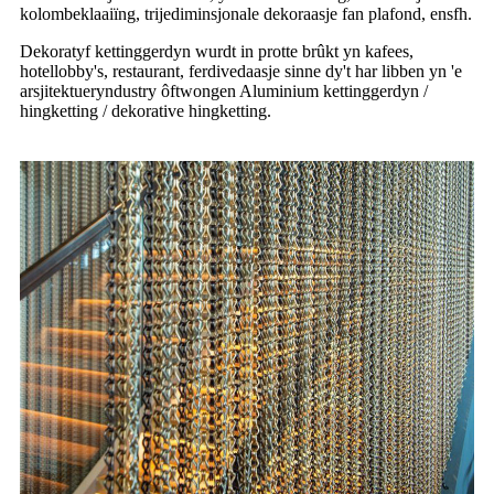
kolombeklaaiïng, trijediminsjonale dekoraasje fan plafond, ensfh.
Dekoratyf kettinggerdyn wurdt in protte brûkt yn kafees,
hotellobby's, restaurant, ferdivedaasje sinne dy't har libben yn 'e
arsjitektueryndustry ôftwongen Aluminium kettinggerdyn /
hingketting / dekorative hingketting.